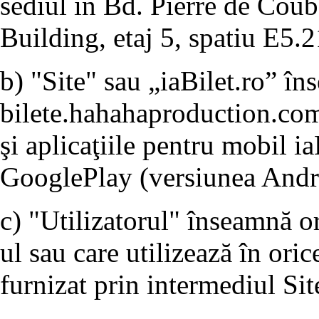
sediul în Bd. Pierre de Coube
Building, etaj 5, spatiu E5.2
b) "Site" sau „iaBilet.ro” î
bilete.hahahaproduction.com
şi aplicaţiile pentru mobil ia
GooglePlay (versiunea Andro
c) "Utilizatorul" înseamnă o
ul sau care utilizează în ori
furnizat prin intermediul Sit