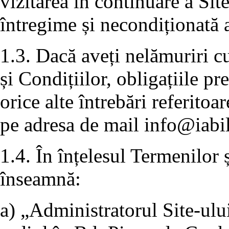
vizitarea în continuare a Sit
întregime și necondiționată a
1.3. Dacă aveți nelămuriri c
și Condițiilor, obligațiile p
orice alte întrebări referitoa
pe adresa de mail
info@iabil
1.4. În înțelesul Termenilor 
înseamnă:
a) „Administratorul Site-ulu